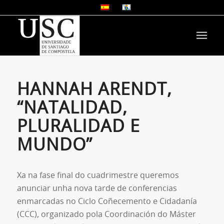
HANNAH ARENDT,
“NATALIDAD,
PLURALIDAD E
MUNDO”
Xa na fase final do cuadrimestre queremos
anunciar unha nova tarde de conferencias
enmarcadas no Ciclo Coñecemento e Cidadanía
(CCC), organizado pola Coordinación do Máster