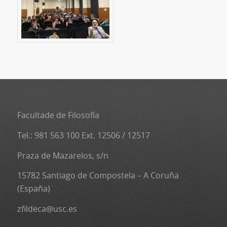
Facultade de Filosofía
Tel.: 981 563 100 Ext. 12506 / 12517
Praza de Mazarelos, s/n
15782 Santiago de Compostela – A Coruña
(España)
zfildeca@usc.es