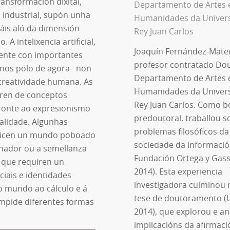
ansformación dixital,
Departamento de Artes 
 industrial, supón unha
Humanidades da Univer
áis aló da dimensión
Rey Juan Carlos
 A intelixencia artificial,
Joaquín Fernández-Mate
tente con importantes
profesor contratado Do
nos polo de agora– non
Departamento de Artes 
 creatividade humana. As
Humanidades da Univer
uiren de conceptos
Rey Juan Carlos. Como b
fronte ao expresionismo
predoutoral, traballou s
salidade. Algunhas
problemas filosóficos da
redicen un mundo poboado
sociedade da informació
nador ou a semellanza
Fundación Ortega y Gass
 que requiren un
2014). Esta experiencia
ciais e identidades
investigadora culminou 
do mundo ao cálculo e á
tese de doutoramento (
impide diferentes formas
2014), que explorou e an
implicacións da afirmaci