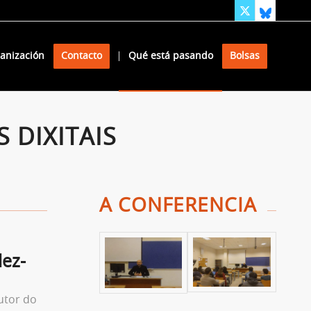
anización
Contacto
Qué está pasando
Bolsas
 DIXITAIS
A CONFERENCIA
ez-
utor do