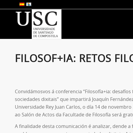
FILOSOF+IA: RETOS FI
Convidámosvos á conferencia “Filosofía+ia: desafíos f
sociedades dixitais” que impartirá Joaquín Fernánde
Universidade Rey Juan Carlos, o día 14 de novembro á
ao Salón de Actos da Facultade de Filosofía será grat
A finalidade desta comunicación é analizar, dende a fi