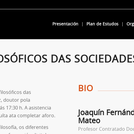
Presentación
Plan de Estudos
Org
LOSÓFICOS DAS SOCIEDADES
BIO
ilosóficos das
z, doutor pola
s 17:30 h. A asistencia
Joaquín Fernánd
uíta ata completar aforo.
Mateo
losofía, os diferentes
Profesor Contratado Do