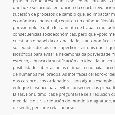
problemas que presentan as sociedades dixitais. A tr
que hoxe se formula en función da cuarta revolución
sucesión de procesos de cambio que, ao impactar m
económica e industrial, requiren un enfoque filosófico.
por exemplo, é unha ferramenta de traballo moi po
consecuencias socioeconómicas, pero que –polo me
cuestiona o papel da orixinalidade, a autonomía e a
sociedades dixitais son superficies virtuais que req
filosóficos para evitar a hexemonía da posverdade: 
estético, a busca da xustificación e o ideal da univer
posibilidades abertas polas últimas tecnoloxías p
de humanos mellorados. As interfaces cerebro-orde
dos cerebros cos ordenadores son algúns exemplos
enfoque filosófico para evitar consecuencias prexudi
falsas. Por último, cabe preguntarse se a redución 
medida, é dicir, a redución do mundo á magnitude, 
de sentir, pensar e relacionarse.