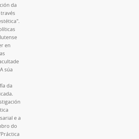
ción da
 través
stética".
líticas
lutense
er en
ias
Facultade
 A súa
fía da
icada.
stigación
ética
sarial e a
mbro do
"Práctica