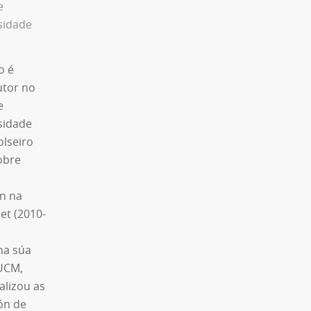
e
sidade
o é
utor no
e
sidade
olseiro
obre
n na
et (2010-
na súa
UCM,
alizou as
ón de