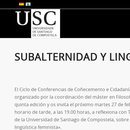
SUBALTERNIDAD Y LING
El Ciclo de Conferencias de Coñecemento e Cidadanía
organizado por la coordinación del máster en Filosofí
quinta edición y os invita el próximo martes 27 de 
horario de tarde, a las 19.00 horas, a reflexiona co
de la Universidad de Santiago de Compostela, sobre
lingüística feminista».