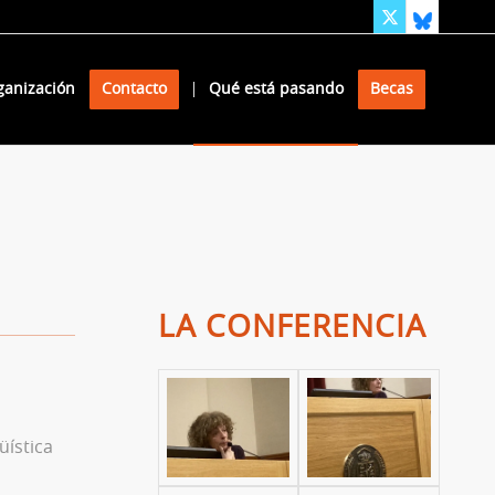
ganización
Contacto
Qué está pasando
Becas
LA CONFERENCIA
üística