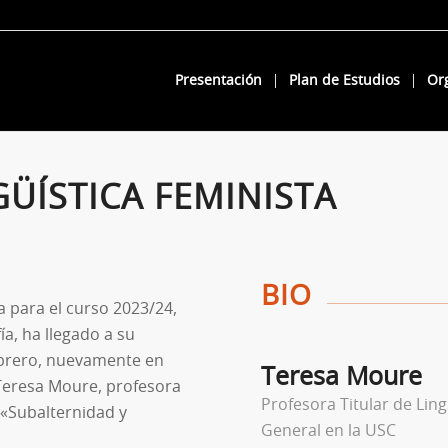
Presentación
Plan de Estudios
Or
ÜÍSTICA FEMINISTA
BIO
 para el curso 2023/24,
a, ha llegado a su
febrero, nuevamente en
Teresa Moure
n Teresa Moure, profesora
Profesora Titular de Ling
 «Subalternidad y
General en la USC