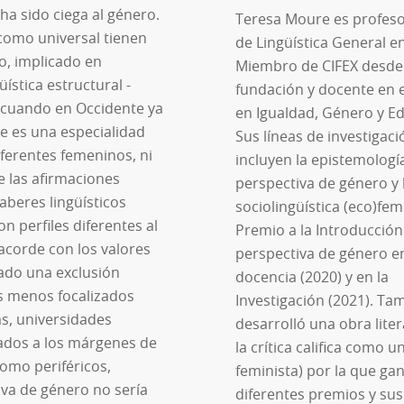
 ha sido ciega al género.
Teresa Moure es profesor
 como universal tienen
de Lingüística General en
o, implicado en
Miembro de CIFEX desde
üística estructural -
fundación y docente en 
, cuando en Occidente ya
en Igualdad, Género y E
ue es una especialidad
Sus líneas de investigaci
ferentes femeninos, ni
incluyen la epistemologí
e las afirmaciones
perspectiva de género y 
aberes lingüísticos
sociolingüística (eco)fem
n perfiles diferentes al
Premio a la Introducción 
 acorde con los valores
perspectiva de género en
cado una exclusión
docencia (2020) y en la
as menos focalizados
Investigación (2021). Ta
s, universidades
desarrolló una obra liter
ados a los márgenes de
la crítica califica como u
como periféricos,
feminista) por la que ga
iva de género no sería
diferentes premios y su