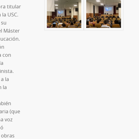
a titular
 la USC.
 su
el Máster
ducación.
ón
a con
la
inista.
a la
 la
mbién
aria (que
na voz
nó
s obras