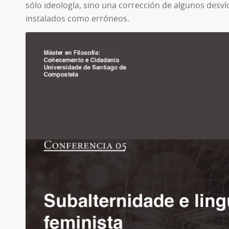
sólo ideología, sino una corrección de algunos desv
instalados como erróneos.